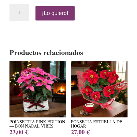
Arreglo
¡Lo quiero!
navideño
rústico
cantidad
Productos relacionados
POINSETTIA PINK EDITION
PONSETIA ESTRELLA DE
— BON NADAL VIBES
HOGAR
23,00
€
27,00
€