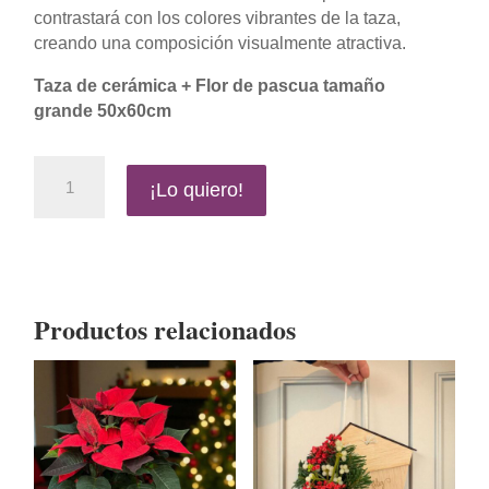
contrastará con los colores vibrantes de la taza,
creando una composición visualmente atractiva.
Taza de cerámica + Flor de pascua tamaño
grande 50x60cm
Centro
¡Lo quiero!
de
mesa
navideño
cantidad
Productos relacionados