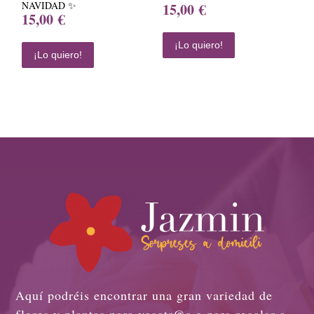
NAVIDAD ✨
15,00
€
15,00
€
¡Lo quiero!
¡Lo quiero!
Aquí podréis encontrar una gran variedad de
flores y plantas para vosotr@s o para regalar a