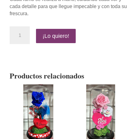
cada detalle para que llegue impecable y con toda su
frescura.
🌹
¡Lo quiero!
Ramo
Amor
Eterno
–
Rosas
de
Productos relacionados
San
Valentín
cantidad