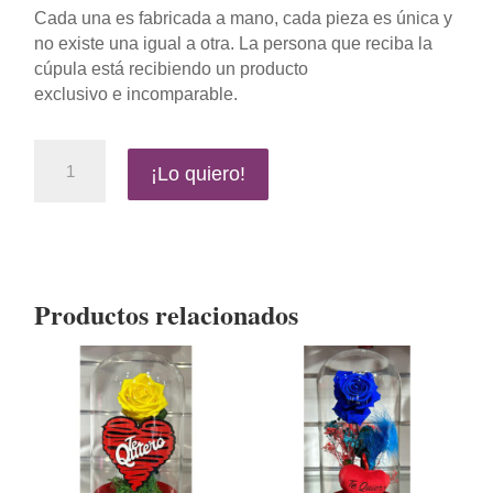
Cada una es fabricada a mano, cada pieza es única y
no existe una igual a otra. La persona que reciba la
cúpula está recibiendo un producto
exclusivo e incomparable.
CÚPULA
¡Lo quiero!
ROSE
BLUE
TE
QUIERO
-
PEQUEÑA
Productos relacionados
cantidad