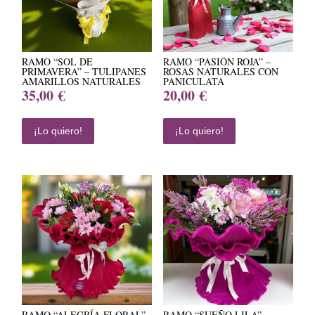
RAMO “SOL DE
RAMO “PASIÓN ROJA” –
PRIMAVERA” – TULIPANES
ROSAS NATURALES CON
AMARILLOS NATURALES
PANICULATA
35,00
€
20,00
€
¡Lo quiero!
¡Lo quiero!
RAMO “ALEGRÍA FLORAL”
RAMO “SUEÑO LILA” –