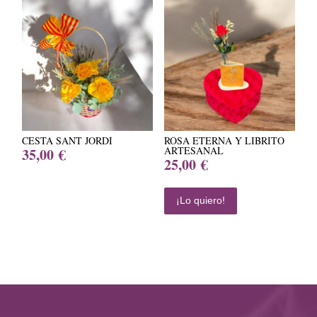
desde
desde
30,00 €
23,00 €
hasta
hasta
35,00 €
28,00 €
CESTA SANT JORDI
ROSA ETERNA Y LIBRITO
ARTESANAL
35,00
€
25,00
€
¡Lo quiero!