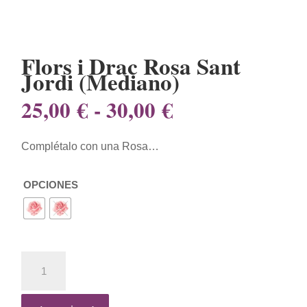
Flors i Drac Rosa Sant
Jordi (Mediano)
Rango
25,00
€
-
30,00
€
de
precios:
Complétalo con una Rosa…
desde
25,00 €
hasta
OPCIONES
30,00 €
Flors
i
Drac
Rosa