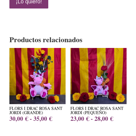
¡Lo quiero!
Sant
Jordi
(Mediano)
cantidad
Productos relacionados
FLORS I DRAC ROSA SANT
FLORS I DRAC ROSA SANT
JORDI (GRANDE)
JORDI (PEQUEÑO)
Rango
Rango
30,00
€
-
35,00
€
23,00
€
-
28,00
€
de
de
precios:
precios: