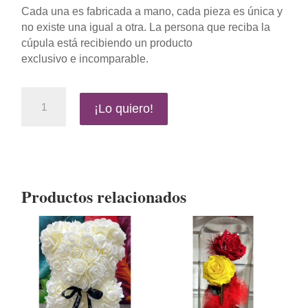
Cada una es fabricada a mano, cada pieza es única y
no existe una igual a otra. La persona que reciba la
cúpula está recibiendo un producto
exclusivo e incomparable.
CÚPULA
¡Lo quiero!
ROSE
RED
BÉSAME
-
PEQUEÑA
cantidad
Productos relacionados